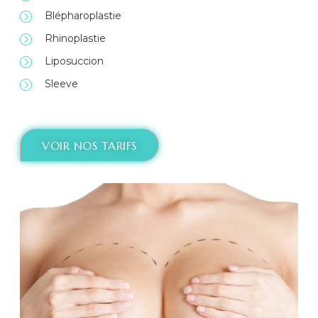
Blépharoplastie
Rhinoplastie
Liposuccion
Sleeve
VOIR NOS TARIFS