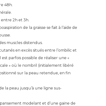
re 48h.
nérale.
 entre 2h et 3h.
oaspiration de la graisse se fait à l’aide de
ousse.
des muscles distendus.
 cutanés en excès situés entre l’ombilic et
 est parfois possible de réaliser une «
cale » où le nombril (initialement libéré
ositionné sur la peau retendue, en fin
de la peau jusqu’à une ligne sus-
n pansement modelant et d’une gaine de