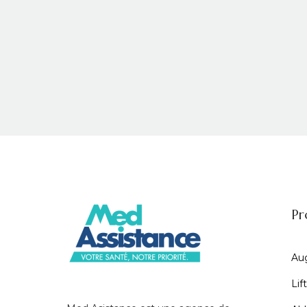
Pr
Au
Lif