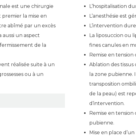
nale est une chirurgie
L’hospitalisation du
 premier la mise en
L’anesthésie est gé
ntre abîmé par un excès
L’intervention dure
a aussi un aspect
La liposuccion ou lip
ffermissement de la
fines canules en m
Remise en tension 
ent réalisée suite à un
Ablation des tissus
grossesses ou à un
la zone pubienne. Il
transposition ombili
de la peau) est rep
d’intervention.
Remise en tension 
pubienne.
Mise en place d’u