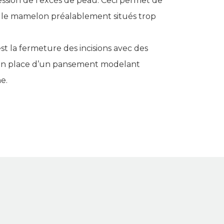
ession de l’excès de peau. Ceci permet de
et le mamelon préalablement situés trop
st la fermeture des incisions avec des
 en place d’un pansement modelant
e.