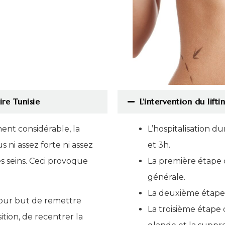
ire Tunisie
L’intervention du lif
ment considérable, la
L’hospitalisation d
s ni assez forte ni assez
et 3h.
es seins. Ceci provoque
La première étape de
générale.
La deuxième étape es
our but de remettre
La troisième étape
tion, de recentrer la