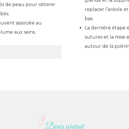
glande et la suppr
cès de peau pour obtenir
replacer l’aréole 
bés.
bas.
uvent associée au
La dernière étape e
olume aux seins.
sutures et la mise
autour de la poitrin
Devis gratuit